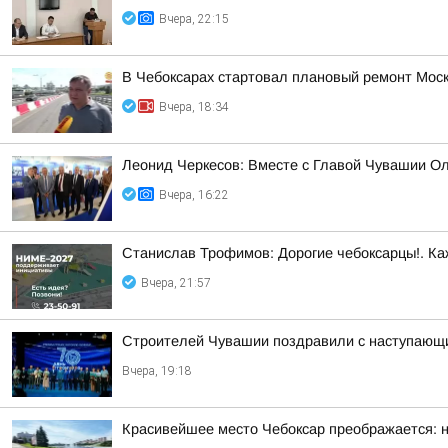
Вчера, 22:15
В Чебоксарах стартовал плановый ремонт Моск
Вчера, 18:34
Леонид Черкесов: Вместе с Главой Чувашии О
Вчера, 16:22
Станислав Трофимов: Дорогие чебоксарцы!. Ка
Вчера, 21:57
Строителей Чувашии поздравили с наступающ
Вчера, 19:18
Красивейшее место Чебоксар преображается: н