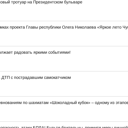
овый тротуар на Президентском бульваре
амках проекта Главы республики Олега Николаева «Яркое лето Ч
должает радовать яркими событиями!
а ДТП с пострадавшим самокатчиком
евнованиям по шахматам «Шоколадный кубок» – одному из этапов
опасность атаки БПЛА! Будьте бдительны, примите меры личной