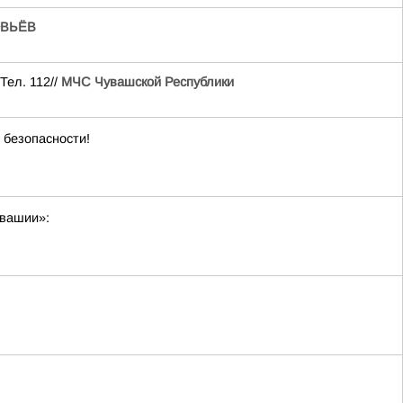
ВЬЁВ
Тел. 112//
МЧС Чувашской Республики
 безопасности!
увашии»: