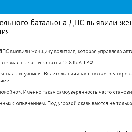
ельного батальона ДПС выявили жен
ния
 ДПС выявили женщину водителя, которая управляла ав
териал по части 3 статьи 12.8 КоАП РФ.
ля над ситуацией. Водитель начинает позже реагиров
ными.
спокойно». Именно такая самоуверенность часто станов
нных с опьянением. Под угрозой оказываются не только