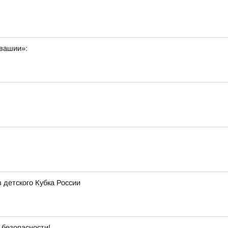
увашии»:
 детского Кубка России
 безопасности!