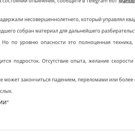
 в состоянии опьянения, сообщите в Telegram бот
@antid
задержали несовершеннолетнего, который управлял ква
едшего собран материал для дальнейшего разбирательс
 Но по уровню опасности это полноценная техника, 
дится подросток. Отсутствие опыта, желание скорост
ке может закончиться падением, переломами или более
слых.
ШИИ"