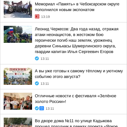
Мемориал «Память» в Чебоксарском округе
пополнился новым экспонатом
13:19
Леонид Черкесов: Два года назад, отражая
атаки неонацистов, в жестоком бою
героически погиб наш земляк, уроженец
деревни Синькасы Шумерлинского округа,
гвардии капитан Илья Сергеевич Егоров
13:11
А вы уже готовы к самому тёплому и уютному
событию этого августа?
13:11
Отличные новости с фестиваля «Зелёное
золото России»!
13:11
Во дворе дома №11 по улице Кадыкова
прошел праздник в рамках проекта «Яркое