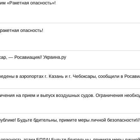
им «Ракетная опасность»!
ракетная опасность!
сар, — Росавиация//
Украина.ру
дены в аэропортах г. Казань и г. Чебоксары, сообщили в Росави
я на прием и выпуск воздушных судов. Ограничения необход
ублике! Будьте бдительны, примите меры личной безопасности!/
опасность атаки БПЛА! Будьте бдительны, примите меры личной