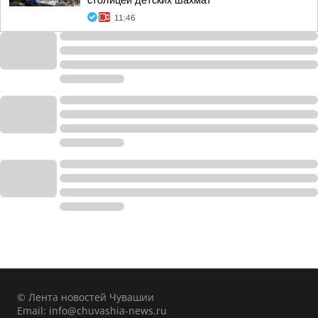
столицей детских шахмат
11:46
© Лента новостей Чувашии
Email:
info@chuvashia-news.ru