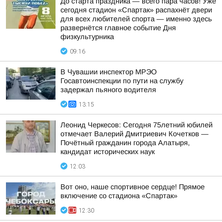
До старта праздника — всего пара часов! Уже
сегодня стадион «Спартак» распахнёт двери
для всех любителей спорта — именно здесь
развернётся главное событие Дня
физкультурника
09:16
В Чувашии инспектор МРЭО
Госавтоинспекции по пути на службу
задержал пьяного водителя
13:15
Леонид Черкесов: Сегодня 75летний юбилей
отмечает Валерий Дмитриевич Кочетков —
Почётный гражданин города Алатыря,
кандидат исторических наук
12:03
Вот оно, наше спортивное сердце! Прямое
включение со стадиона «Спартак»
12:30