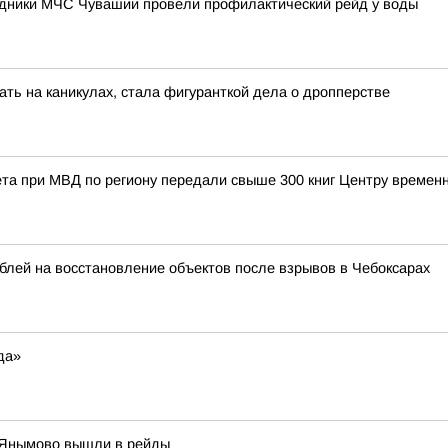
рудники МЧС Чувашии провели профилактический рейд у воды
ть на каникулах, стала фигуранткой дела о дропперстве
та при МВД по региону передали свыше 300 книг Центру време
лей на восстановление объектов после взрывов в Чебоксарах
да»
 Янымово вышли в рейды