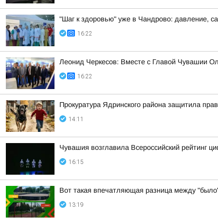
"Шаг к здоровью" уже в Чандрово: давление, са
16:22
Леонид Черкесов: Вместе с Главой Чувашии О
16:22
Прокуратура Ядринского района защитила прав
14:11
Чувашия возглавила Всероссийский рейтинг ц
16:15
Вот такая впечатляющая разница между "было
13:19