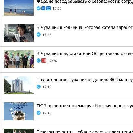
Жара не повод забывать о безопасности: сот
17:27
В Чувашии школьница, которая хотела заработа
17:26
В Чувашии представители Общественного сове
17:26
Правительство Чувашии выделило 66,4 млн руб
17:12
ТЮЗ представит премьеру «История одного чу
17:10
Безопасное лето — общее дело: как родители