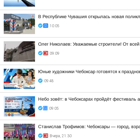
В Республике Чувашия открылась новая полик
10:05
Олег Николаев: Уважаемые строители! От все
09:09
Юные художники Чебоксар готовятся к праздно
09:48
Небо зовёт: в Чебоксарах пройдёт фестиваль 
09:05
Станислав Трофимов: Чебоксары — город, взр
Вчера, 21:30