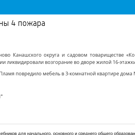
аны 4 пожара
руново Канашского округа и садовом товариществе «К
ии ликвидировали возгорание во дворе жилой 16-этажки
Пламя повредило мебель в 3-комнатной квартире дома 
"
бников для начального, основного и среднего общего образова