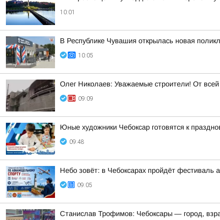
10:01
В Республике Чувашия открылась новая полик
10:05
Олег Николаев: Уважаемые строители! От все
09:09
Юные художники Чебоксар готовятся к праздно
09:48
Небо зовёт: в Чебоксарах пройдёт фестиваль 
09:05
Станислав Трофимов: Чебоксары — город, взр