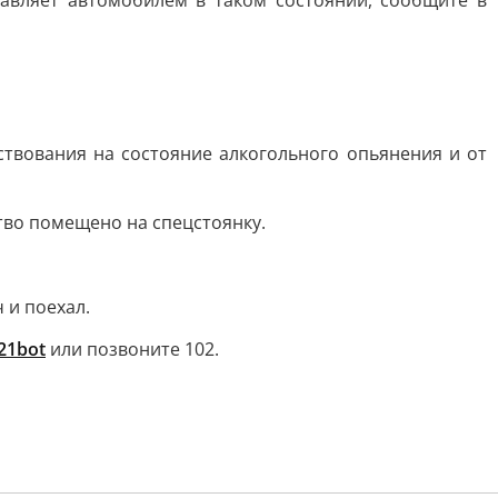
равляет автомобилем в таком состоянии, сообщите в
ствования на состояние алкогольного опьянения и от
дство помещено на спецстоянку.
 и поехал.
r21bot
или позвоните 102.