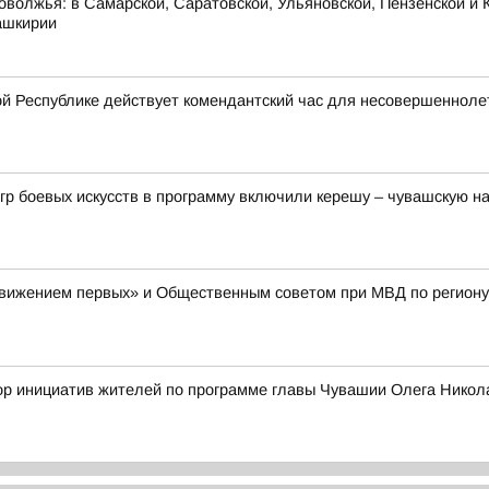
оволжья: в Самарской, Саратовской, Ульяновской, Пензенской и К
ашкирии
й Республике действует комендантский час для несовершенноле
гр боевых искусств в программу включили керешу – чувашскую н
Движением первых» и Общественным советом при МВД по региону
сбор инициатив жителей по программе главы Чувашии Олега Ни