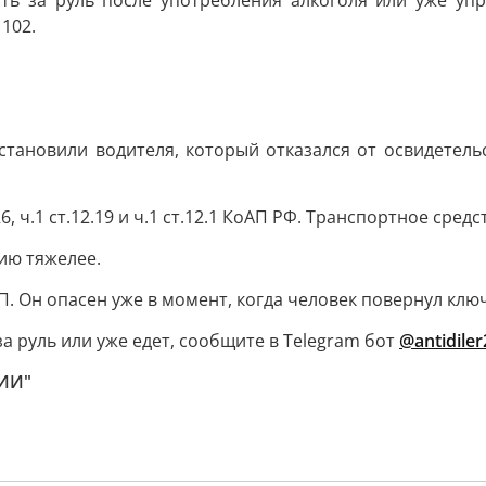
сть за руль после употребления алкоголя или уже уп
102.
становили водителя, который отказался от освидетель
, ч.1 ст.12.19 и ч.1 ст.12.1 КоАП РФ. Транспортное сре
цию тяжелее.
ТП. Он опасен уже в момент, когда человек повернул ключ
за руль или уже едет, сообщите в Telegram бот
@antidile
ШИИ"