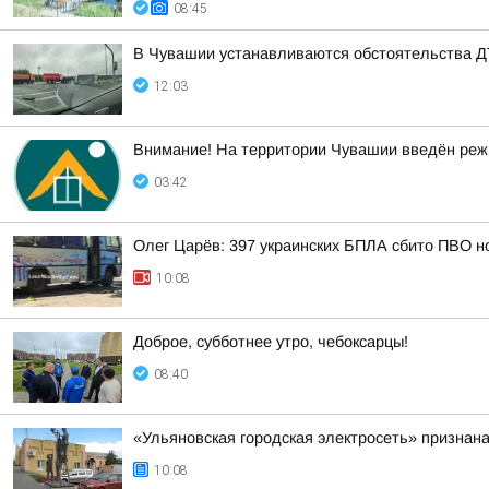
08:45
В Чувашии устанавливаются обстоятельства Д
12:03
Внимание! На территории Чувашии введён реж
03:42
Олег Царёв: 397 украинских БПЛА сбито ПВО н
10:08
Доброе, субботнее утро, чебоксарцы!
08:40
«Ульяновская городская электросеть» признан
10:08