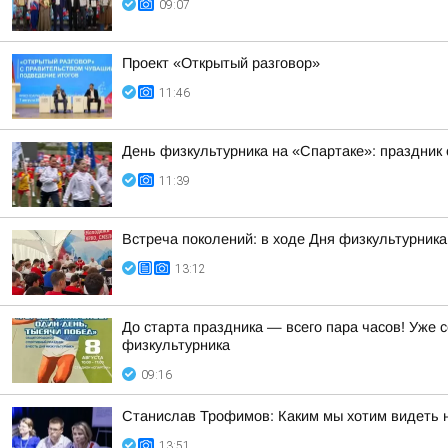
09:07
Проект «Открытый разговор»
11:46
День физкультурника на «Спартаке»: праздник 
11:39
Встреча поколений: в ходе Дня физкультурник
13:12
До старта праздника — всего пара часов! Уже
физкультурника
09:16
Станислав Трофимов: Каким мы хотим видеть 
13:51