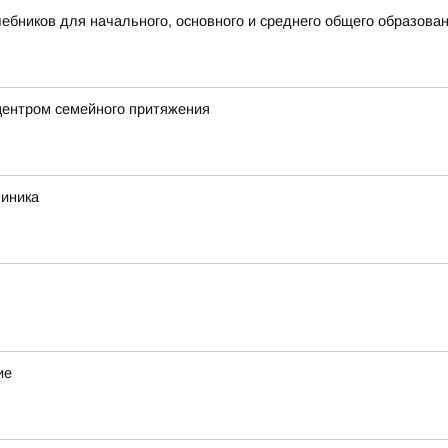
бников для начального, основного и среднего общего образова
центром семейного притяжения
линика
ие