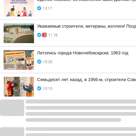
13:17
Уважаемые строители, ветераны, коллеги! Поз
11:18
Летопись города Новочебоксарска: 1963 год
10:30
Семьдесят лет назад, в 1956-м, строители Со
10:10