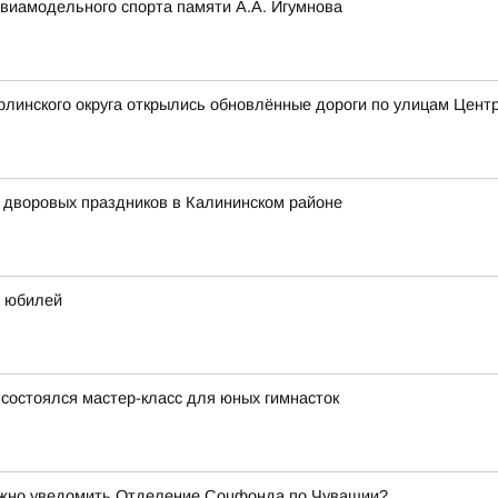
авиамодельного спорта памяти А.А. Игумнова
рлинского округа открылись обновлённые дороги по улицам Цен
 дворовых праздников в Калининском районе
й юбилей
состоялся мастер-класс для юных гимнасток
нужно уведомить Отделение Соцфонда по Чувашии?