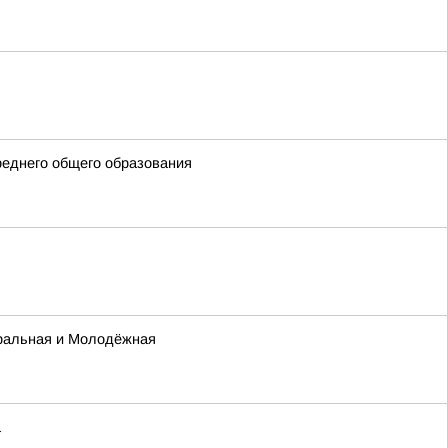
реднего общего образования
тральная и Молодёжная
а