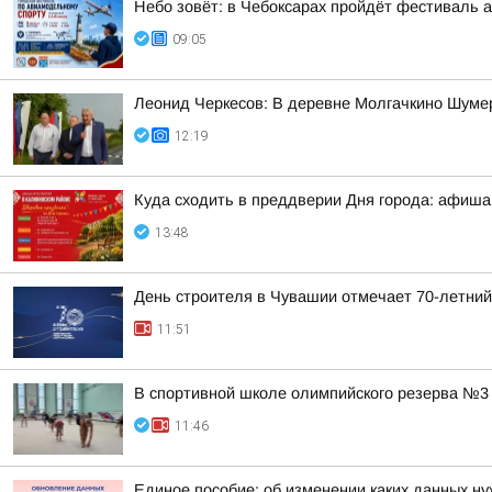
Небо зовёт: в Чебоксарах пройдёт фестиваль 
09:05
Леонид Черкесов: В деревне Молгачкино Шуме
12:19
Куда сходить в преддверии Дня города: афиша
13:48
День строителя в Чувашии отмечает 70-летни
11:51
В спортивной школе олимпийского резерва №3 
11:46
Единое пособие: об изменении каких данных 