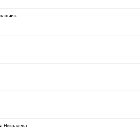
увашии»:
га Николаева