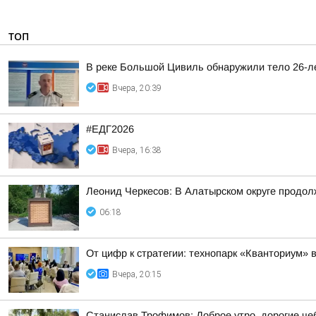
ТОП
В реке Большой Цивиль обнаружили тело 26-л
Вчера, 20:39
#ЕДГ2026
Вчера, 16:38
Леонид Черкесов: В Алатырском округе продол
06:18
От цифр к стратегии: технопарк «Кванториум» 
Вчера, 20:15
Станислав Трофимов: Доброе утро, дорогие че