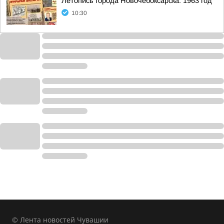
Летопись города Новочебоксарска: 1963 год
10:30
© Лента новостей Чувашии