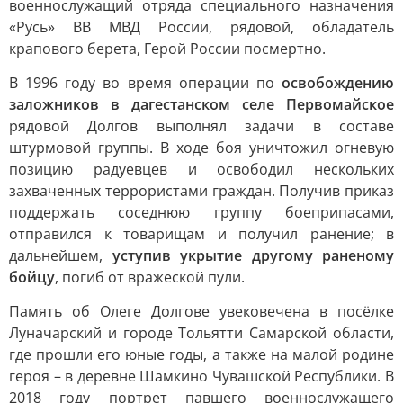
военнослужащий отряда специального назначения
«Русь» ВВ МВД России, рядовой, обладатель
крапового берета, Герой России посмертно.
В 1996 году во время операции по
освобождению
заложников в дагестанском селе Первомайское
рядовой Долгов выполнял задачи в составе
штурмовой группы. В ходе боя уничтожил огневую
позицию радуевцев и освободил нескольких
захваченных террористами граждан. Получив приказ
поддержать соседнюю группу боеприпасами,
отправился к товарищам и получил ранение; в
дальнейшем,
уступив укрытие другому раненому
бойцу
, погиб от вражеской пули.
Память об Олеге Долгове увековечена в посёлке
Луначарский и городе Тольятти Самарской области,
где прошли его юные годы, а также на малой родине
героя – в деревне Шамкино Чувашской Республики. В
2018 году портрет павшего военнослужащего