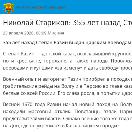
Николай Стариков: 355 лет назад С
Мнения
23 апреля 2026, 08:09
355 лет назад Степан Разин выдан царским воеводам 
Степан Разин — донской казак, возглавивший крупное 
но и крестьяне, горожане, а также народы Поволжь
воеводами и купцами «за измену» и дать свободу прос
Военный опыт и авторитет Разин приобрёл в походах 
грабительские рейды на Волгу и в Персию во главе ка
беглые со всей России. Его слава росла, а попытки ца
Весной 1670 года Разин начал новый поход на Волг
находили массовый отклик. Повстанцы взяли Цари
представителями власти. Однако осенью того же года
на Дон, где он укрепился в Кагальницком городке.