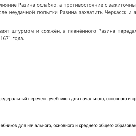
влияние Разина ослабло, а противостояние с зажиточн
сле неудачной попытки Разина захватить Черкасск и
л взят штурмом и сожжён, а пленённого Разина переда
1671 года.
деральный перечень учебников для начального, основного и ср
бников для начального, основного и среднего общего образова