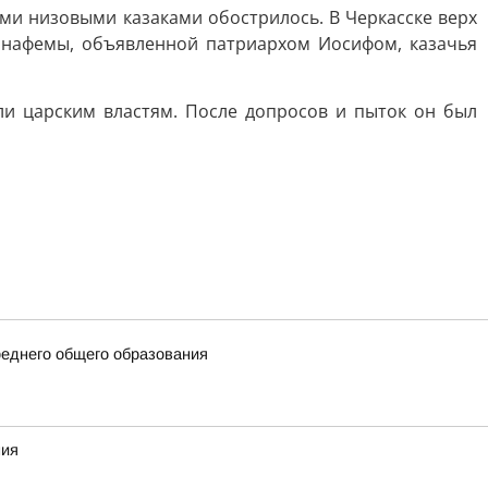
ыми низовыми казаками обострилось. В Черкасске верх
 анафемы, объявленной патриархом Иосифом, казачья
ли царским властям. После допросов и пыток он был
еднего общего образования
ния