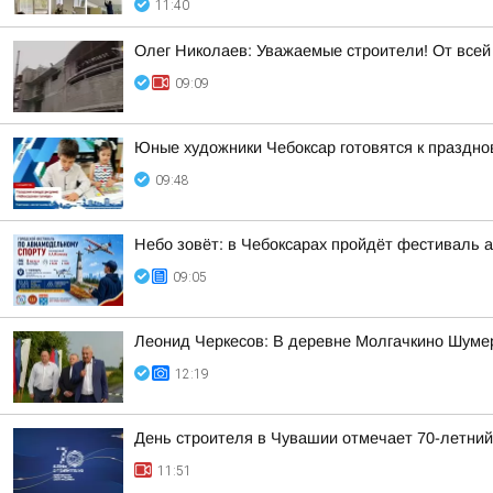
11:40
Олег Николаев: Уважаемые строители! От все
09:09
Юные художники Чебоксар готовятся к праздно
09:48
Небо зовёт: в Чебоксарах пройдёт фестиваль 
09:05
Леонид Черкесов: В деревне Молгачкино Шуме
12:19
День строителя в Чувашии отмечает 70-летни
11:51