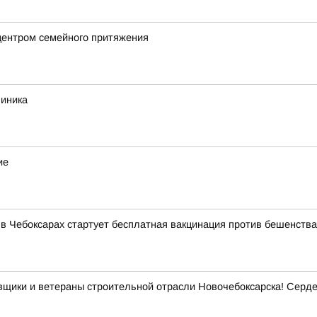
центром семейного притяжения
линика
ие
 Чебоксарах стартует бесплатная вакцинация против бешенства
овщики и ветераны строительной отрасли Новочебоксарска! Сер