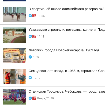
В спортивной школе олимпийского резерва №3 
11:46
Уважаемые строители, ветераны, коллеги! Поз
11:18
Летопись города Новочебоксарска: 1963 год
10:30
Семьдесят лет назад, в 1956-м, строители Со
10:10
Станислав Трофимов: Чебоксары — город, взр
Вчера, 21:30