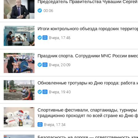
Председатель Правительства Чувашии Сергей 
00:06
Итоги контрольного объезда городских террито
Вчера, 17:48
Праздник спорта. Сотрудники МЧС России вмес
Вчера, 20:09
Обновленные тротуары ко Дню города: работа 
Вчера, 19:40
Спортивные фестивали, спартакиады, турниры 
традиционно проходят по всей стране ко Дню 
Вчера, 17:34
Безопасность на дороге — ответственность ка