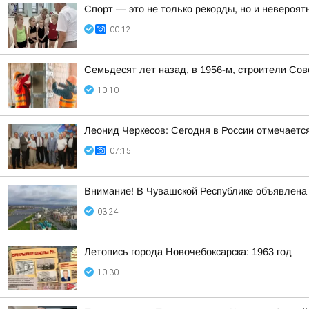
Спорт — это не только рекорды, но и невероят
00:12
Семьдесят лет назад, в 1956-м, строители Со
10:10
Леонид Черкесов: Сегодня в России отмечаетс
07:15
Внимание! В Чувашской Республике объявлена 
03:24
Летопись города Новочебоксарска: 1963 год
10:30