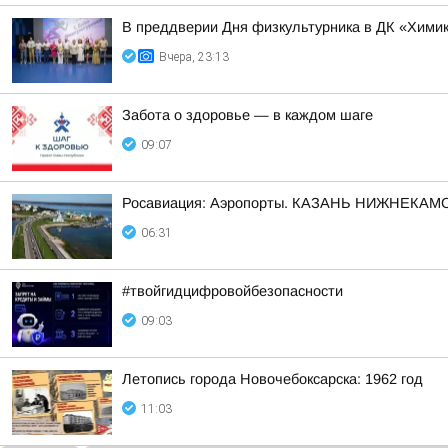
В преддверии Дня физкультурника в ДК «Химик
Вчера, 23:13
Забота о здоровье — в каждом шаге
09:07
Росавиация: Аэропорты. КАЗАНЬ НИЖНЕКАМС
06:31
#твойгидцифровойбезопасности
09:03
Летопись города Новочебоксарска: 1962 год
11:03