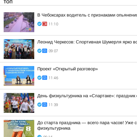
ТОП
В Чебоксарах водитель с признаками опьянен
11:10
Леонид Черкесов: Спортивная Шумерля ярко в
09:07
Проект «Открытый разговор»
11:46
День физкультурника на «Спартаке»: праздник 
11:39
До старта праздника — всего пара часов! Уже
физкультурника