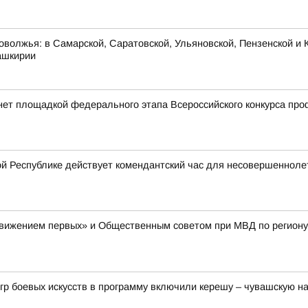
оволжья: в Самарской, Саратовской, Ульяновской, Пензенской и К
ашкирии
нет площадкой федерального этапа Всероссийского конкурса пр
й Республике действует комендантский час для несовершенноле
Движением первых» и Общественным советом при МВД по региону
гр боевых искусств в программу включили керешу – чувашскую н