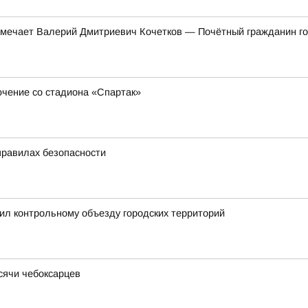
тмечает Валерий Дмитриевич Кочетков — Почётный гражданин гор
ючение со стадиона «Спартак»
правилах безопасности
ил контрольному объезду городских территорий
ысячи чебоксарцев