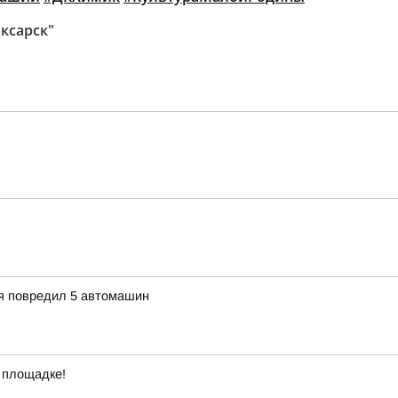
ксарск"
ия повредил 5 автомашин
 площадке!