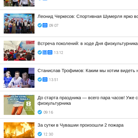
Леонид Черкесов: Спортивная Шумерля ярко в
09:07
Встреча поколений: в ходе Дня физкультурник
13:12
Станислав Трофимов: Каким мы хотим видеть 
13:51
До старта праздника — всего пара часов! Уже
физкультурника
09:16
За сутки в Чувашии произошли 2 пожара
12:30