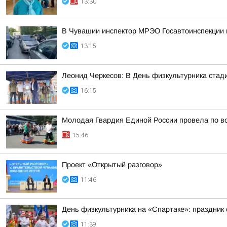
13:30
В Чувашии инспектор МРЭО Госавтоинспекции п
13:15
Леонид Черкесов: В День физкультурника стад
16:15
Молодая Гвардия Единой России провела по вс
15:46
Проект «Открытый разговор»
11:46
День физкультурника на «Спартаке»: праздник 
11:39