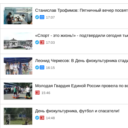
Станислав Трофимов: Пятничный вечер посвят
17:07
«Спорт - это жизнь!» - подтвердили сегодня т
17:03
Леонид Черкесов: В День физкультурника стад
16:15
Молодая Гвардия Единой России провела по вс
15:46
День физкультурника, футбол и спасатели!
14:48