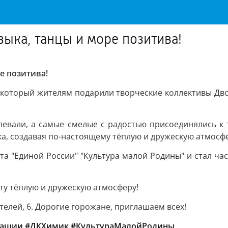
ыка, танцы и море позитива!
е позитива!
 который жителям подарили творческие коллективы Двор
одпевали, а самые смелые с радостью присоединялись 
ка, создавая по-настоящему тёплую и дружескую атмосф
та "Единой России" "Культура малой Родины" и стал ч
эту тёплую и дружескую атмосферу!
телей, 6. Дорогие горожане, приглашаем всех!
вашии
#ДКХимик
#КультураМалойРодины