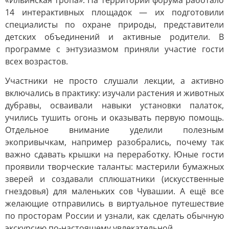
«Ильинская тропа». На территории форума работало
14 интерактивных площадок — их подготовили
специалисты по охране природы, представители
детских объединений и активные родители. В
программе с энтузиазмом приняли участие гости
всех возрастов.
Участники не просто слушали лекции, а активно
включались в практику: изучали растения и животных
дубравы, осваивали навыки установки палаток,
учились тушить огонь и оказывать первую помощь.
Отдельное внимание уделили полезным
экопривычкам, например разобрались, почему так
важно сдавать крышки на переработку. Юные гости
проявили творческие таланты: мастерили бумажных
зверей и создавали сплюшатники (искусственные
гнездовья) для маленьких сов Чувашии. А ещё все
желающие отправились в виртуальное путешествие
по просторам России и узнали, как сделать обычную
экскурсию по-настоящему увлекательной.