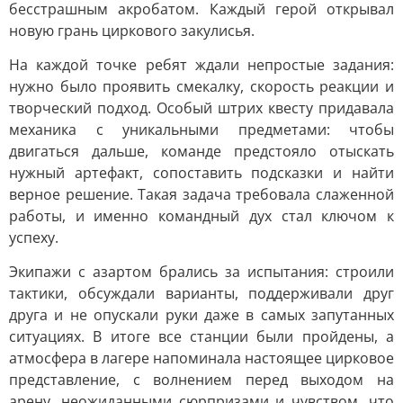
бесстрашным акробатом. Каждый герой открывал
новую грань циркового закулисья.
На каждой точке ребят ждали непростые задания:
нужно было проявить смекалку, скорость реакции и
творческий подход. Особый штрих квесту придавала
механика с уникальными предметами: чтобы
двигаться дальше, команде предстояло отыскать
нужный артефакт, сопоставить подсказки и найти
верное решение. Такая задача требовала слаженной
работы, и именно командный дух стал ключом к
успеху.
Экипажи с азартом брались за испытания: строили
тактики, обсуждали варианты, поддерживали друг
друга и не опускали руки даже в самых запутанных
ситуациях. В итоге все станции были пройдены, а
атмосфера в лагере напоминала настоящее цирковое
представление, с волнением перед выходом на
арену, неожиданными сюрпризами и чувством, что