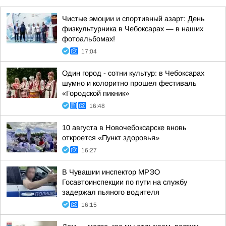
Чистые эмоции и спортивный азарт: День
физкультурника в Чебоксарах — в наших
фотоальбомах!
17:04
Один город - сотни культур: в Чебоксарах
шумно и колоритно прошел фестиваль
«Городской пикник»
16:48
10 августа в Новочебоксарске вновь
откроется «Пункт здоровья»
16:27
В Чувашии инспектор МРЭО
Госавтоинспекции по пути на службу
задержал пьяного водителя
16:15