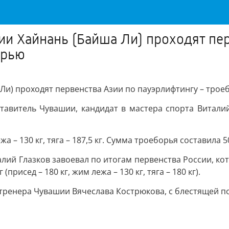
ции Хайнань (Байша Ли) проходят пе
орью
 Ли) проходят первенства Азии по пауэрлифтингу – тро
тавитель Чувашии, кандидат в мастера спорта Виталий
а – 130 кг, тяга – 187,5 кг. Сумма троеборья составила 50
лий Глазков завоевал по итогам первенства России, кот
(присед – 180 кг, жим лежа – 130 кг, тяга – 180 кг).
о тренера Чувашии Вячеслава Кострюкова, с блестящей 