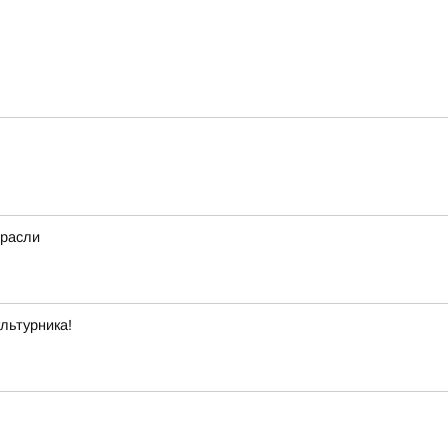
трасли
льтурника!