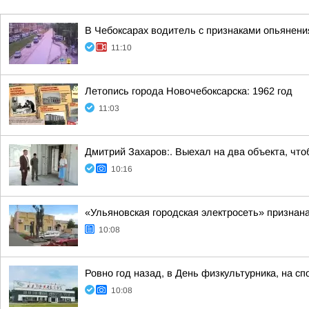
В Чебоксарах водитель с признаками опьянен
11:10
Летопись города Новочебоксарска: 1962 год
11:03
Дмитрий Захаров:. Выехал на два объекта, что
10:16
«Ульяновская городская электросеть» признан
10:08
Ровно год назад, в День физкультурника, на 
10:08