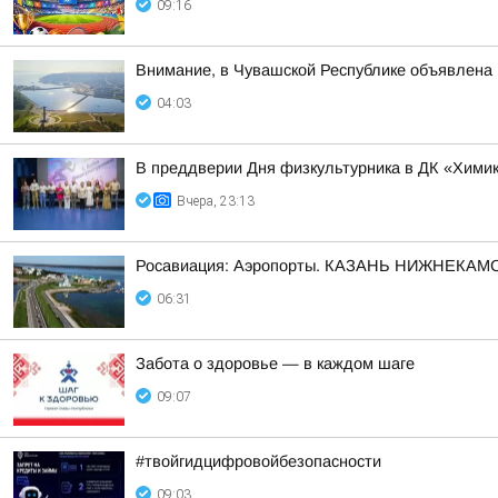
09:16
Внимание, в Чувашской Республике объявл
04:03
В преддверии Дня физкультурника в ДК «Химик
Вчера, 23:13
Росавиация: Аэропорты. КАЗАНЬ НИЖНЕКАМС
06:31
Забота о здоровье — в каждом шаге
09:07
#твойгидцифровойбезопасности
09:03