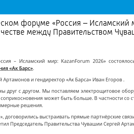
ском форуме «Россия – Исламский м
ичестве между Правительством Чува
ссия – Исламский мир: KazanForum 2026» состояло
ия «Ак Барс»
.
Артамонов и гендиректор «Ак Барса» Иван Егоров .
мы друг с другом. Мы поставляем электрощитовое обору
ка соприкосновения может быть больше. В частности со
лимерные решения.
», договорились выстраивать прямые партнёрские связ
метил Председатель Правительства Чувашии Сергей Арта