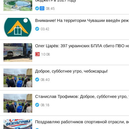
бюджет» в 2027 году
08:45
Внимание! На территории Чувашии введён реж
03:42
Олег Царёв: 397 украинских БПЛА сбито ПВО н
10:08
Доброе, субботнее утро, чебоксарцы!
08:40
Станислав Трофимов: Доброе, субботнее утро,
08:18
Поздравляю работников спортивной отрасли, ве