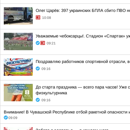
Олег Царёв: 397 украинских БПЛА сбито ПВО н
10:08
Уважаемые чебоксарцы!. Стадион «Спартак» уж
09:21
Поздравляю работников спортивной отрасли, ве
09:16
До старта праздника — всего пара часов! Уже
физкультурника
09:16
Внимание! В Чувашской Республике отбой ракетной опасности и
09:09