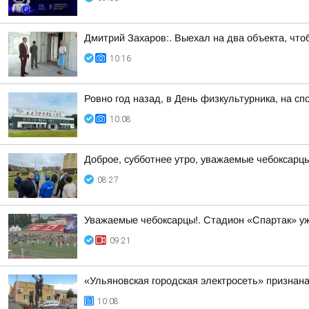
Дмитрий Захаров:. Выехал на два объекта, что
10:16
Ровно год назад, в День физкультурника, на 
10:08
Доброе, субботнее утро, уважаемые чебоксарцы
08:27
Уважаемые чебоксарцы!. Стадион «Спартак» уже
09:21
«Ульяновская городская электросеть» признан
10:08