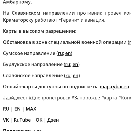
Амбарному
.
На
Славянском направлении
противник провел ко
Краматорску
работают «Герани» и авиация.
Карты в высоком разрешении:
Обстановка в зоне специальной военной операции (
Сумское направление (
ru
;
en
)
Бурлукское направление (
ru
;
en
)
Славянское направление (
ru
;
en
)
Онлайн-карты доступны по подписке на
map.rybar.ru
#дайджест #Днепропетровск #Запорожье #карта #Кон
RU
|
EN
|
MAX
VK
|
RuTube
|
ОК
|
Дзен