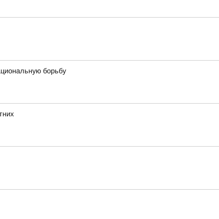
ациональную борьбу
тних