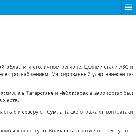
ой области
и столичном регионе. Целями стали АЗС и
 электроснабжением. Массированный удар нанесен по
России
, а в
Татарстане
и
Чебоксарах
в аэропортах был
з жертв.
астках к северу от
Сум
, а также отражают контратаки
раницы к востоку от
Волчанска
а также на подступах к