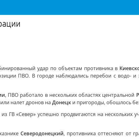
рации
бинированный удар по объектам противника в
Киевск
озиции ПВО. В городе наблюдались перебои с водо- и
ии
, ПВО работало в нескольких областях центральной
вили налет дронов на
Донецк
и пригороды, обошлось бе
из ГВ «Север» успешно продвигаются на нескольких уч
аказнике
Северодонецкий
, противника оттесняют от г