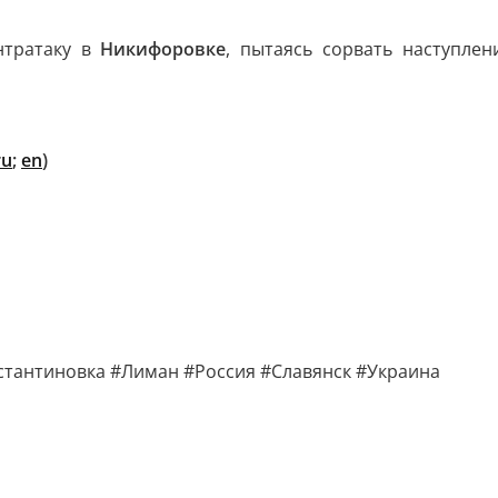
нтратаку в
Никифоровке
, пытаясь сорвать наступле
ru
;
en
)
стантиновка #Лиман #Россия #Славянск #Украина