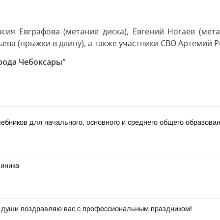
ия Евграфова (метание диска), Евгений Ногаев (метан
ьева (прыжки в длину), а также участники СВО Артемий 
рода Чебоксары"
бников для начального, основного и среднего общего образова
линика
й души поздравляю вас с профессиональным праздником!