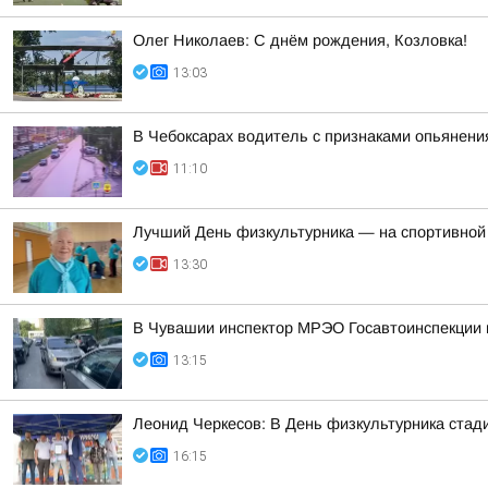
Олег Николаев: С днём рождения, Козловка!
13:03
В Чебоксарах водитель с признаками опьянен
11:10
Лучший День физкультурника — на спортивной
13:30
В Чувашии инспектор МРЭО Госавтоинспекции п
13:15
Леонид Черкесов: В День физкультурника стад
16:15