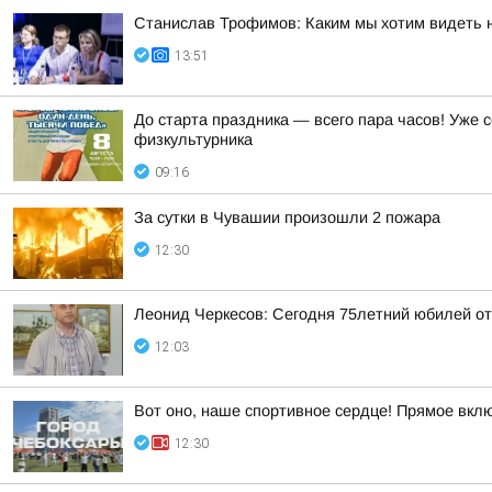
Станислав Трофимов: Каким мы хотим видеть 
13:51
До старта праздника — всего пара часов! Уже
физкультурника
09:16
За сутки в Чувашии произошли 2 пожара
12:30
Леонид Черкесов: Сегодня 75летний юбилей о
12:03
Вот оно, наше спортивное сердце! Прямое вкл
12:30