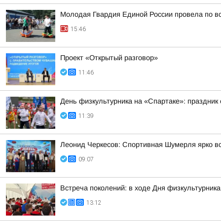
Молодая Гвардия Единой России провела по вс
15:46
Проект «Открытый разговор»
11:46
День физкультурника на «Спартаке»: праздник 
11:39
Леонид Черкесов: Спортивная Шумерля ярко в
09:07
Встреча поколений: в ходе Дня физкультурник
13:12