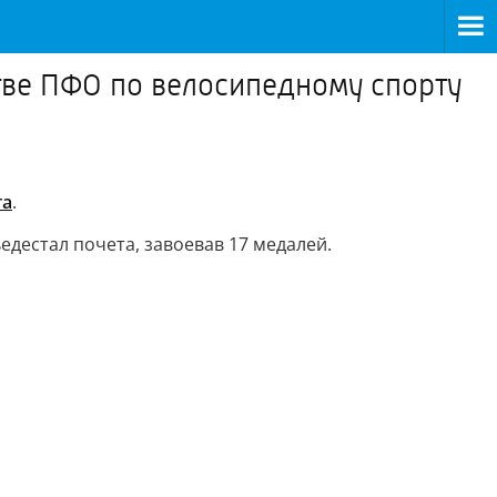
тве ПФО по велосипедному спорту
та
.
дестал почета, завоевав 17 медалей.