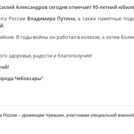
асилий Александров сегодня отмечает 95-летний юбил
нта России
Владимира Путина
, а также памятные под
ой
.
оне. В годы войны он работал в колхозе, а затем более
го здоровья, радости и благополучия!
тий!
орода Чебоксары"
России – уроженцам Чувашии, участникам специальной военной 