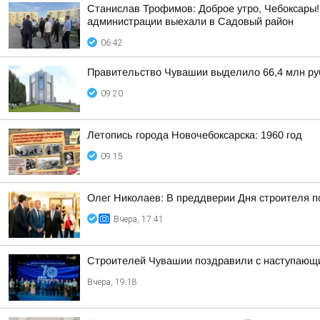
Станислав Трофимов: Доброе утро, Чебоксары!
администрации выехали в Садовый район
06:42
Правительство Чувашии выделило 66,4 млн руб
09:20
Летопись города Новочебоксарска: 1960 год
09:15
Олег Николаев: В преддверии Дня строителя 
Вчера, 17:41
Строителей Чувашии поздравили с наступающ
Вчера, 19:18