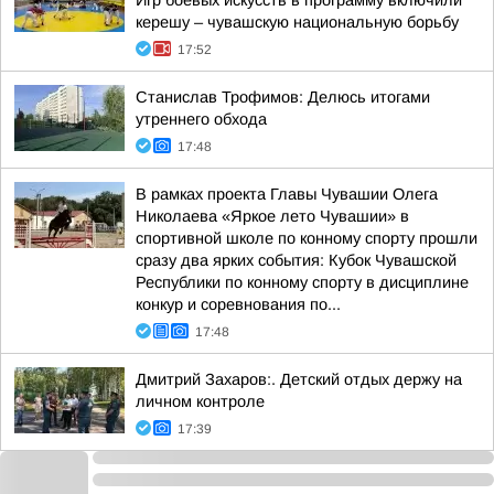
Игр боевых искусств в программу включили
керешу – чувашскую национальную борьбу
17:52
Станислав Трофимов: Делюсь итогами
утреннего обхода
17:48
В рамках проекта Главы Чувашии Олега
Николаева «Яркое лето Чувашии» в
спортивной школе по конному спорту прошли
сразу два ярких события: Кубок Чувашской
Республики по конному спорту в дисциплине
конкур и соревнования по...
17:48
Дмитрий Захаров:. Детский отдых держу на
личном контроле
17:39