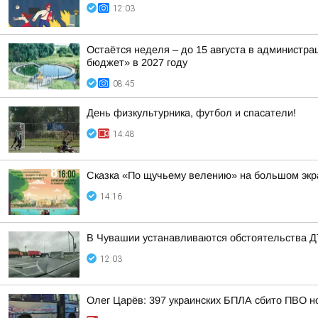
12:03
Остаётся неделя – до 15 августа в администр
бюджет» в 2027 году
08:45
День физкультурника, футбол и спасатели!
14:48
Сказка «По щучьему велению» на большом эк
14:16
В Чувашии устанавливаются обстоятельства Д
12:03
Олег Царёв: 397 украинских БПЛА сбито ПВО н