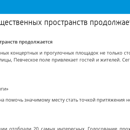
бщественных пространств продолжае
транств продолжается
ных концертных и прогулочных площадок не только сто
ицы, Певческое поле привлекает гостей и жителей. Сег
уги»
на помочь значимому месту стать точкой притяжения но
ии отобрали 20 самых интересных. Голосование прох