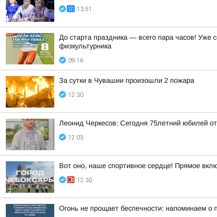
13:51
До старта праздника — всего пара часов! Уже
физкультурника
09:16
За сутки в Чувашии произошли 2 пожара
12:30
Леонид Черкесов: Сегодня 75летний юбилей о
12:03
Вот оно, наше спортивное сердце! Прямое вкл
12:30
Огонь не прощает беспечности: напоминаем о 