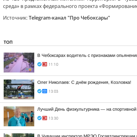
среда» в рамках федерального проекта «Формирование
Источник:
Telegram-канал "Про Чебоксары"
ТОП
В Чебоксарах водитель с признаками опьянен
11:10
Олег Николаев: С днём рождения, Козловка!
13:03
Лучший День физкультурника — на спортивной
13:30
В Чувашии инспектор МРЭО Госавтоинспекции п