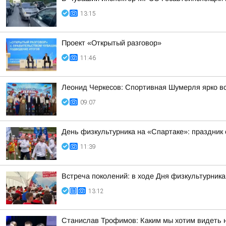
13:15
Проект «Открытый разговор»
11:46
Леонид Черкесов: Спортивная Шумерля ярко в
09:07
День физкультурника на «Спартаке»: праздник 
11:39
Встреча поколений: в ходе Дня физкультурник
13:12
Станислав Трофимов: Каким мы хотим видеть 