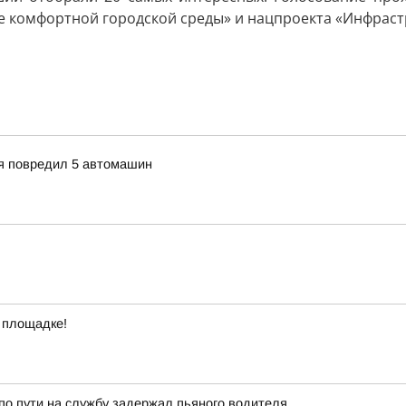
 комфортной городской среды» и нацпроекта «Инфрастр
ия повредил 5 автомашин
 площадке!
о пути на службу задержал пьяного водителя