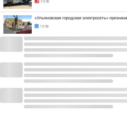
10:08
«Ульяновская городская электросеть» признан
10:08