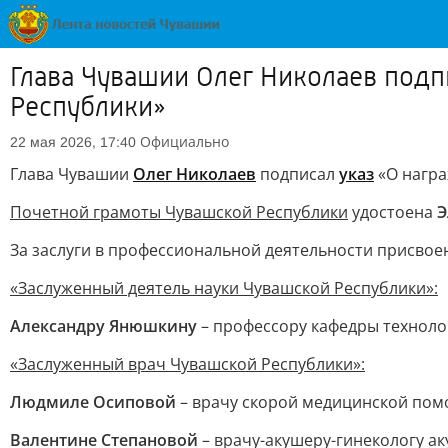
Глава Чувашии Олег Николаев подп
Республики»
Официально
22 мая 2026, 17:40
Глава Чувашии
Олег Николаев
подписал
указ
«О награ
Почетной грамоты Чувашской Республики
удостоена
Э
За заслуги в профессиональной деятельности присвое
«Заслуженный деятель науки Чувашской Республики»:
Александру Янюшкину
– профессору кафедры технолог
«Заслуженный врач Чувашской Республики»:
Людмиле Осиповой
– врачу скорой медицинской пом
Валентине Степановой
– врачу-акушеру-гинекологу ак