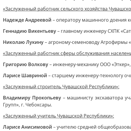
«Заслуженный работник сельского хозяйства Чувашско
Надежде Андреевой
– оператору машинного доения ко
Геннадию Викентьеву
– главному инженеру СХПК «Сату
Николаю Лукину
– агроному-семеноводу Агрофирмы «
«Заслуженный работник сферы обслуживания населени
Григорию Волкову
– инженеру-механику ООО «Эткер», 
Ларисе Шавриной
– старшему инженеру-технологу оч
«Заслуженный строитель Чувашской Республики»:
Владимиру Прокопьеву
– машинисту экскаватора уч
Групп», г. Чебоксары.
«Заслуженный учитель Чувашской Республики»:
Ларисе Анисимовой
– учителю средней общеобразоват