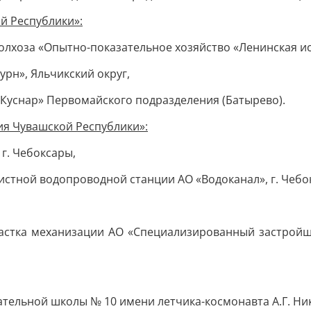
й Республики»:
лхоза «Опытно-показательное хозяйство «Ленинская иск
рн», Яльчикский округ,
Куснар» Первомайского подразделения (Батырево).
я Чувашской Республики»:
г. Чебоксары,
истной водопроводной станции АО «Водоканал», г. Чебо
астка механизации АО «Специализированный застройщ
ельной школы № 10 имени летчика-космонавта А.Г. Ник