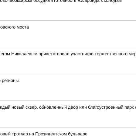
 Новочебоксарске обсудили готовность жилфонда к холодам
овского моста
легом Николаевым приветствовал участников торжественного ме
 регионы:
ждый новый сквер, обновленный двор или благоустроенный парк 
овый тротуар на Президентском бульваре