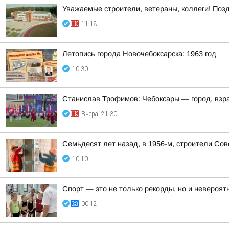
Уважаемые строители, ветераны, коллеги! Поз
11:18
Летопись города Новочебоксарска: 1963 год
10:30
Станислав Трофимов: Чебоксары — город, взр
Вчера, 21:30
Семьдесят лет назад, в 1956-м, строители Со
10:10
Спорт — это не только рекорды, но и невероят
00:12