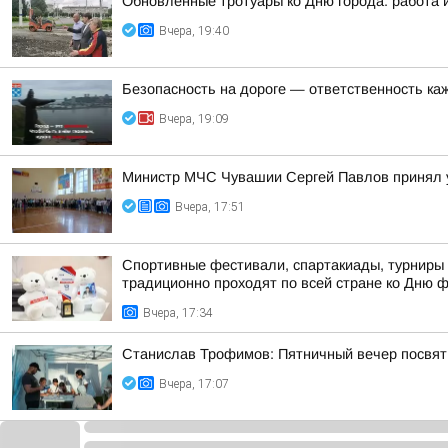
Обновленные тротуары ко Дню города: работа 
Вчера, 19:40
Безопасность на дороге — ответственность ка
Вчера, 19:09
Министр МЧС Чувашии Сергей Павлов принял у
Вчера, 17:51
Спортивные фестивали, спартакиады, турниры 
традиционно проходят по всей стране ко Дню 
Вчера, 17:34
Станислав Трофимов: Пятничный вечер посвят
Вчера, 17:07