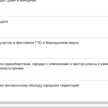
идет даже в выходные
ждого
частие в фестивале ГТО в Моргаушском округе
по единоборствам, зарядки с чемпионами и мастер-классы в ра
физкультурника
ил контрольному объезду городских территорий