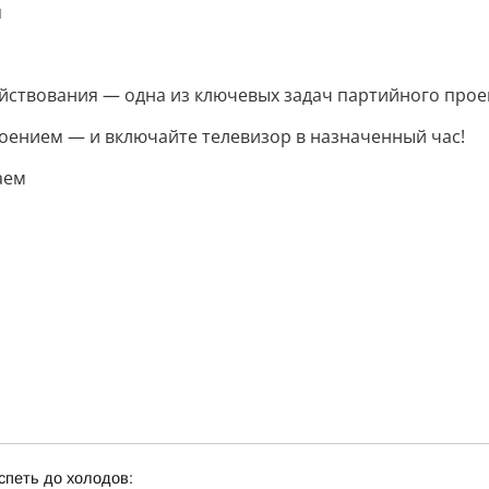
я
йствования — одна из ключевых задач партийного прое
оением — и включайте телевизор в назначенный час!
аем
спеть до холодов: