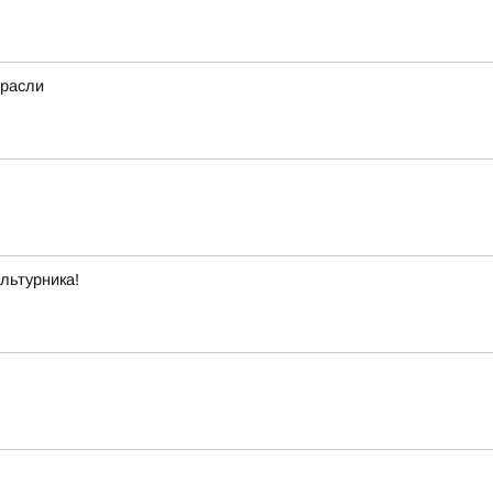
трасли
льтурника!