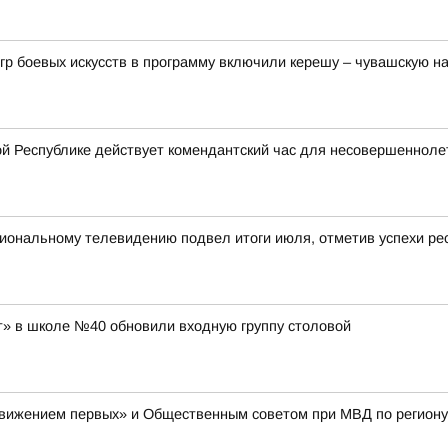
гр боевых искусств в программу включили керешу – чувашскую н
й Республике действует комендантский час для несовершенноле
ональному телевидению подвел итоги июля, отметив успехи рес
» в школе №40 обновили входную группу столовой
Движением первых» и Общественным советом при МВД по региону