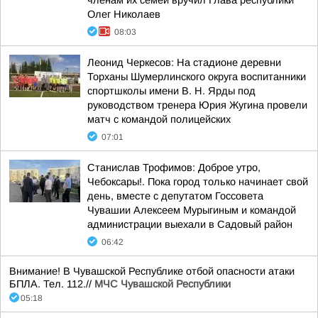
членам их семей вручил Глава республики
Олег Николаев
08:03
Леонид Черкесов: На стадионе деревни
Торханы Шумерлинского округа воспитанники
спортшколы имени В. Н. Ярды под
руководством тренера Юрия Жугина провели
матч с командой полицейских
07:01
Станислав Трофимов: Доброе утро,
Чебоксары!. Пока город только начинает свой
день, вместе с депутатом Госсовета
Чувашии Алексеем Мурыгиным и командой
администрации выехали в Садовый район
06:42
Внимание! В Чувашской Республике отбой опасности атаки
БПЛА. Тел. 112.//
МЧС Чувашской Республики
05:18