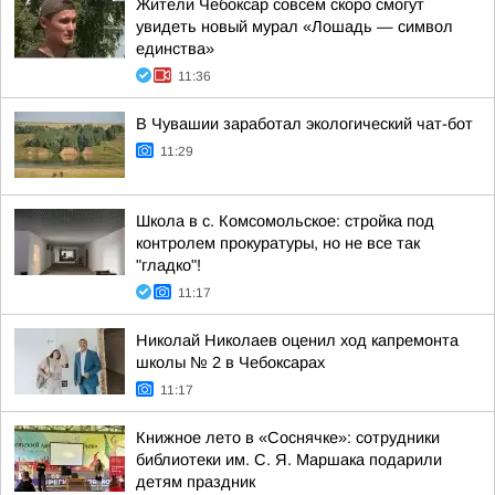
Жители Чебоксар совсем скоро смогут
увидеть новый мурал «Лошадь — символ
единства»
11:36
В Чувашии заработал экологический чат-бот
11:29
Школа в с. Комсомольское: стройка под
контролем прокуратуры, но не все так
"гладко"!
11:17
Николай Николаев оценил ход капремонта
школы № 2 в Чебоксарах
11:17
Книжное лето в «Соснячке»: сотрудники
библиотеки им. С. Я. Маршака подарили
детям праздник