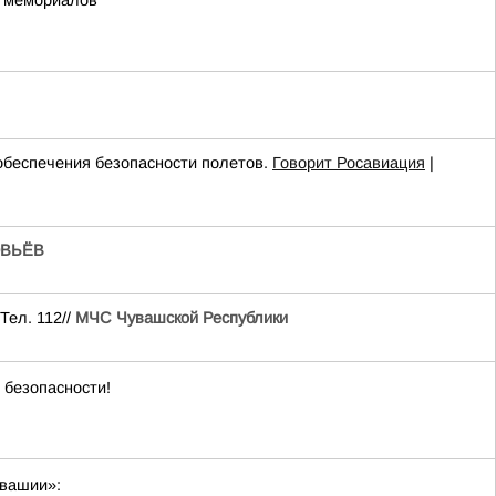
х мемориалов
беспечения безопасности полетов.
Говорит Росавиация
|
ВЬЁВ
Тел. 112//
МЧС Чувашской Республики
 безопасности!
увашии»: