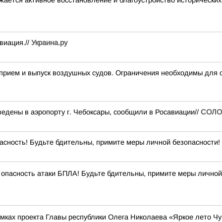
жается активное восстановление и благоустройство исторически
виация.//
Украина.ру
ем и выпуск воздушных судов. Ограничения необходимы для о
едены в аэропорту г. Чебоксары, сообщили в Росавиации//
СОЛО
сность! Будьте бдительны, примите меры личной безопасности! 
опасность атаки БПЛА! Будьте бдительны, примите меры личной
рамках проекта Главы республики Олега Николаева «Яркое лето Ч