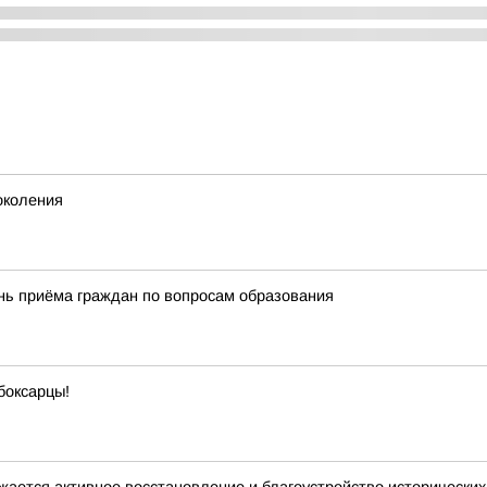
околения
нь приёма граждан по вопросам образования
боксарцы!