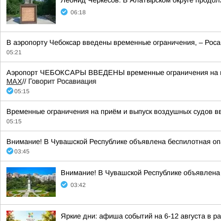
Леонид Черкесов: В Алатырском округе продол
06:18
В аэропорту Чебоксар введены временные ограничения, – Роса
05:21
Аэропорт ЧЕБОКСАРЫ ВВЕДЕНЫ временные ограничения на при
MАХ
//
Говорит Росавиация
05:15
Временные ограничения на приём и выпуск воздушных судов вв
05:15
Внимание! В Чувашской Республике объявлена беспилотная опа
03:45
Внимание! В Чувашской Республике объявлена 
03:42
Яркие дни: афиша событий на 6-12 августа в 