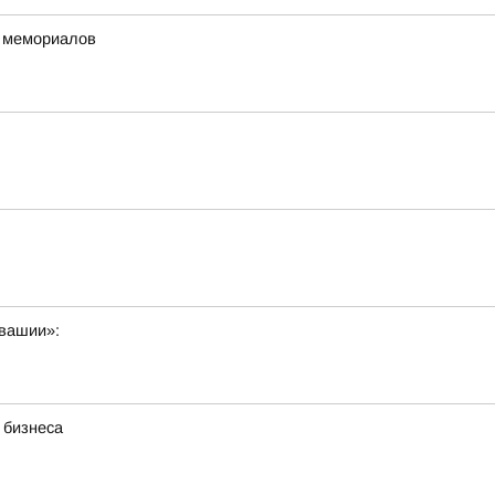
х мемориалов
увашии»:
 бизнеса