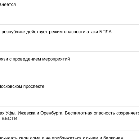
аняется
 республике действует режим опасности атаки БПЛА
связи с проведением мероприятий
Московском проспекте
х Уфы, Ижевска и Оренбурга. Беспилотная опасность сохраняется
/
ВЕСТИ
окидать свои дома и не приближаться к окнам и балконам