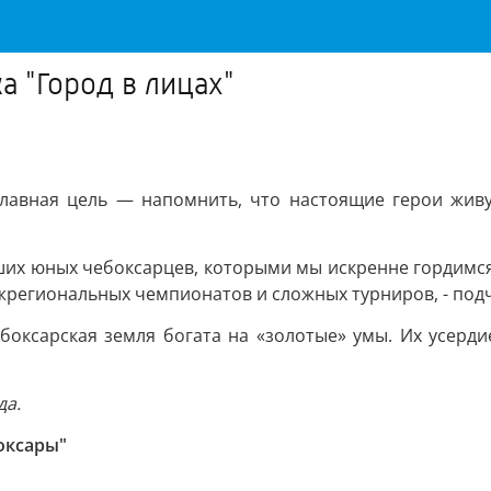
а "Город в лицах"
главная цель — напомнить, что настоящие герои живу
аших юных чебоксарцев, которыми мы искренне гордимся
региональных чемпионатов и сложных турниров, - подч
боксарская земля богата на «золотые» умы. Их усерд
да.
оксары"