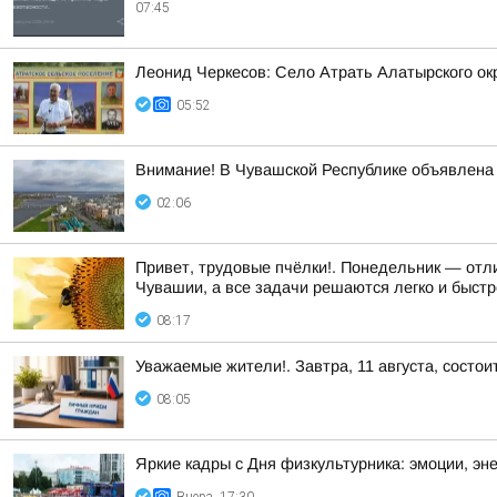
07:45
Леонид Черкесов: Село Атрать Алатырского окр
05:52
Внимание! В Чувашской Республике объявлена 
02:06
Привет, трудовые пчёлки!. Понедельник — отли
Чувашии, а все задачи решаются легко и быстр
08:17
Уважаемые жители!. Завтра, 11 августа, состо
08:05
Яркие кадры с Дня физкультурника: эмоции, эне