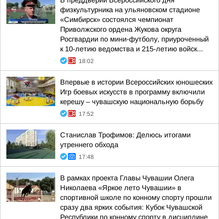
В преддверии Всероссийского дня
физкультурника на ульяновском стадионе
«Симбирск» состоялся чемпионат
Приволжского ордена Жукова округа
Росгвардии по мини-футболу, приуроченный
к 10-летию ведомства и 215-летию войск...
18:02
Впервые в истории Всероссийских юношеских
Игр боевых искусств в программу включили
керешу – чувашскую национальную борьбу
17:52
Станислав Трофимов: Делюсь итогами
утреннего обхода
17:48
В рамках проекта Главы Чувашии Олега
Николаева «Яркое лето Чувашии» в
спортивной школе по конному спорту прошли
сразу два ярких события: Кубок Чувашской
Республики по конному спорту в дисциплине