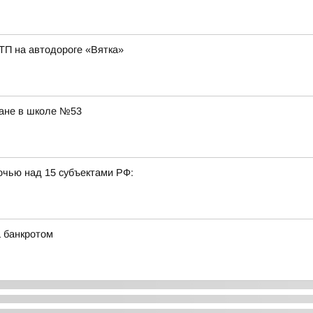
ТП на автодороге «Вятка»
ране в школе №53
очью над 15 субъектами РФ:
а банкротом