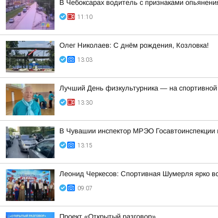
В Чебоксарах водитель с признаками опьянен
11:10
Олег Николаев: С днём рождения, Козловка!
13:03
Лучший День физкультурника — на спортивной
13:30
В Чувашии инспектор МРЭО Госавтоинспекции п
13:15
Леонид Черкесов: Спортивная Шумерля ярко в
09:07
Проект «Открытый разговор»