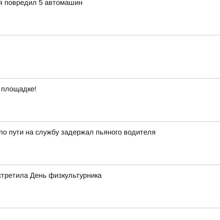
ия повредил 5 автомашин
 площадке!
о пути на службу задержал пьяного водителя
стретила День физкультурника