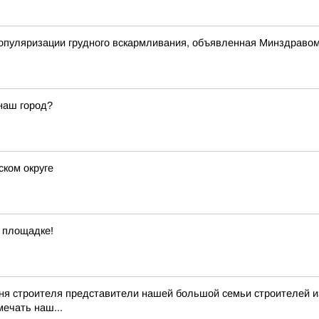
популяризации грудного вскармливания, объявленная Минздраво
наш город?
ском округе
 площадке!
я строителя представители нашей большой семьи строителей из 
мечать наш...