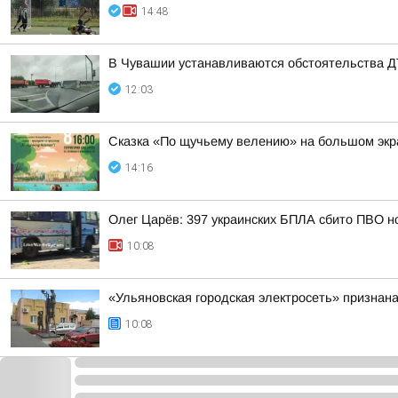
14:48
В Чувашии устанавливаются обстоятельства Д
12:03
Сказка «По щучьему велению» на большом эк
14:16
Олег Царёв: 397 украинских БПЛА сбито ПВО н
10:08
«Ульяновская городская электросеть» признан
10:08