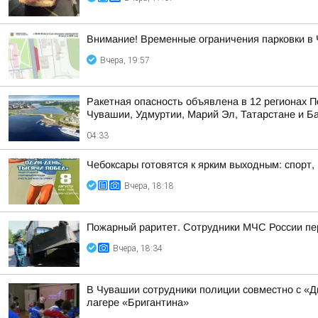
Внимание! Временные ограничения парковки в 
Вчера, 19:57
Ракетная опасность объявлена в 12 регионах П
Чувашии, Удмуртии, Марий Эл, Татарстане и Б
04:33
Чебоксары готовятся к ярким выходным: спорт,
Вчера, 18:18
Пожарный раритет. Сотрудники МЧС России пер
Вчера, 18:34
В Чувашии сотрудники полиции совместно с «
лагере «Бригантина»