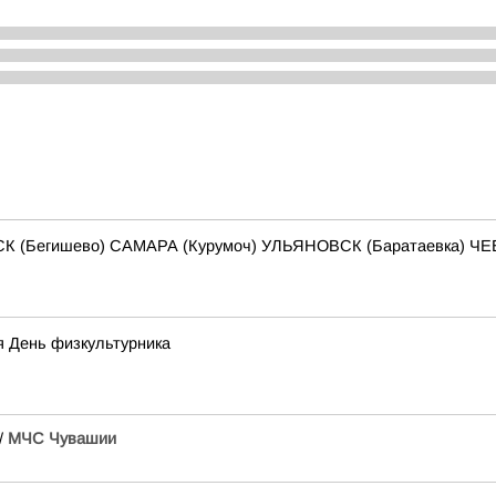
СК (Бегишево) САМАРА (Курумоч) УЛЬЯНОВСК (Баратаевка) 
я День физкультурника
/
МЧС Чувашии