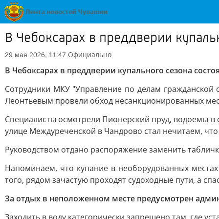
В Чебоксарах в преддверии купаль
Официально
29 мая 2026, 11:47
В Чебоксарах в преддверии купального сезона сост
Сотрудники МКУ "Управление по делам гражданской 
Леонтьевым провели обход несанкционированных мест
Специалисты осмотрели Пионерский пруд, водоемы в с
улице Междуреченской в Чандрово стал нечитаем, чт
Руководством отдано распоряжение заменить табличк
Напоминаем, что купание в необорудованных местах 
того, рядом зачастую проходят судоходные пути, а спа
За отдых в неположенном месте предусмотрен админ
Заходить в воду категорически запрещено там, где ус