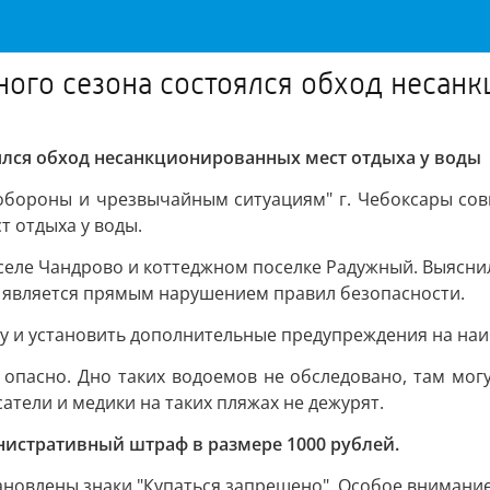
ного сезона состоялся обход несан
оялся обход несанкционированных мест отдыха у воды
обороны и чрезвычайным ситуациям" г. Чебоксары со
 отдыха у воды.
еле Чандрово и коттеджном поселке Радужный. Выяснил
о является прямым нарушением правил безопасности.
у и установить дополнительные предупреждения на наиб
опасно. Дно таких водоемов не обследовано, там могут
сатели и медики на таких пляжах не дежурят.
истративный штраф в размере 1000 рублей.
тановлены знаки "Купаться запрещено". Особое внимание