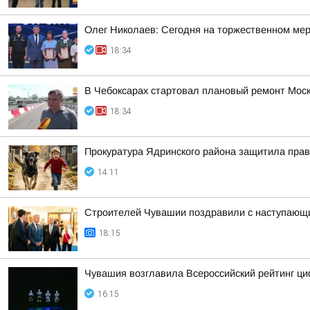
Олег Николаев: Сегодня на торжественном мер
18:34
В Чебоксарах стартовал плановый ремонт Моск
18:34
Прокуратура Ядринского района защитила прав
14:11
Строителей Чувашии поздравили с наступающ
18:15
Чувашия возглавила Всероссийский рейтинг ц
16:15