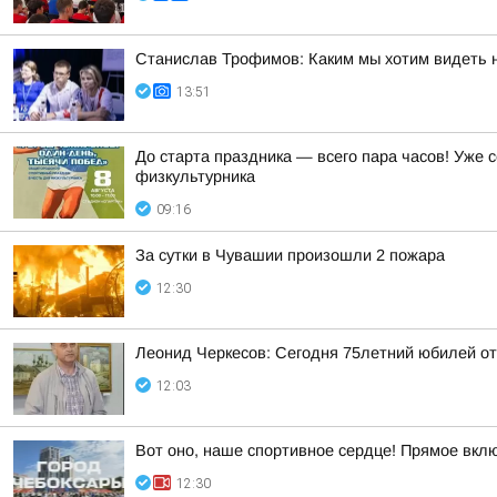
Станислав Трофимов: Каким мы хотим видеть 
13:51
До старта праздника — всего пара часов! Уже
физкультурника
09:16
За сутки в Чувашии произошли 2 пожара
12:30
Леонид Черкесов: Сегодня 75летний юбилей о
12:03
Вот оно, наше спортивное сердце! Прямое вкл
12:30