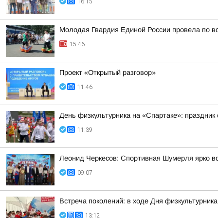
16:15
Молодая Гвардия Единой России провела по вс
15:46
Проект «Открытый разговор»
11:46
День физкультурника на «Спартаке»: праздник 
11:39
Леонид Черкесов: Спортивная Шумерля ярко в
09:07
Встреча поколений: в ходе Дня физкультурник
13:12