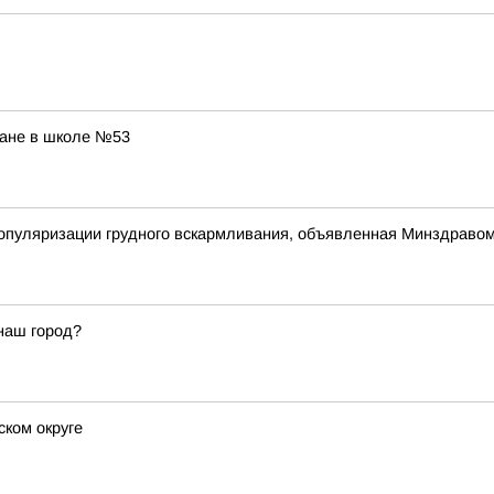
ране в школе №53
популяризации грудного вскармливания, объявленная Минздраво
наш город?
ском округе