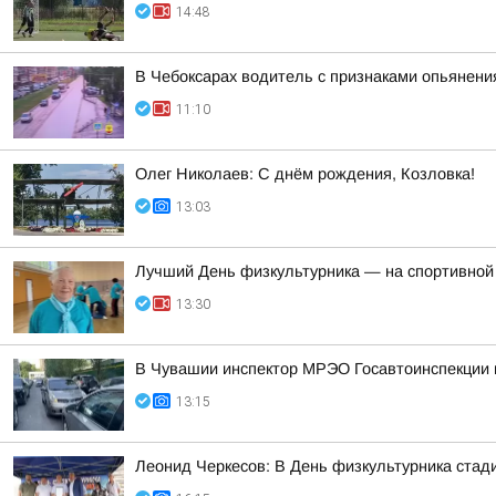
14:48
В Чебоксарах водитель с признаками опьянен
11:10
Олег Николаев: С днём рождения, Козловка!
13:03
Лучший День физкультурника — на спортивной
13:30
В Чувашии инспектор МРЭО Госавтоинспекции п
13:15
Леонид Черкесов: В День физкультурника стад