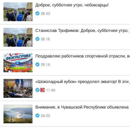
Доброе, субботнее утро, чебоксарцы!
08:40
Станислав Трофимов: Доброе, субботнее утро,
08:18
Поздравляю работников спортивной отрасли, ве
09:16
«Шоколадный кубок» преодолел экватор! В эти
11:46
Внимание, в Чувашской Республике объявл
04:03