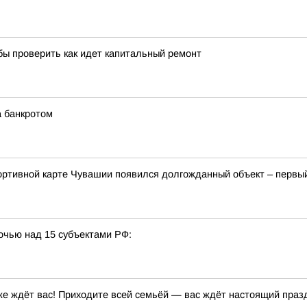
бы проверить как идет капитальный ремонт
а банкротом
спортивной карте Чувашии появился долгожданный объект – перв
очью над 15 субъектами РФ:
е ждёт вас! Приходите всей семьёй — вас ждёт настоящий праздн