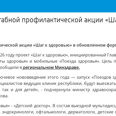
штабной профилактической акции «Ш
тической акции «Шаг к здоровью» в обновленном фор
026 году проект «Шаг к здоровью», инициированный Гл
кты здоровья» и мобильные «Поезда здоровья». Цель 
сообщили в
региональном Минздраве.
ючевое нововведение этого года — запуск «Поездов зд
циалистов ведущих клиник республики, будут выезжат
 так и для детей», - подчеркнула министр здравоохр
ова.
ровья» - «Детский доктор». В состав выездной мультид
 эндокринологи, офтальмологи, дерматологи, детские г