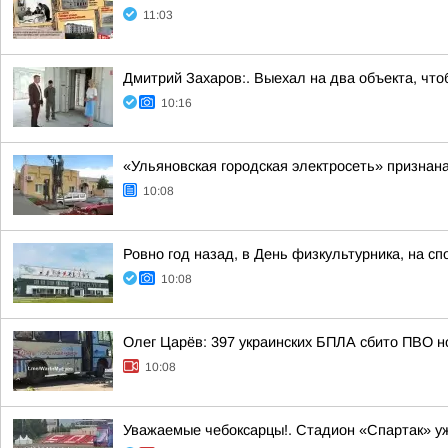
11:03
Дмитрий Захаров:. Выехал на два объекта, что
10:16
«Ульяновская городская электросеть» признан
10:08
Ровно год назад, в День физкультурника, на 
10:08
Олег Царёв: 397 украинских БПЛА сбито ПВО н
10:08
Уважаемые чебоксарцы!. Стадион «Спартак» уж