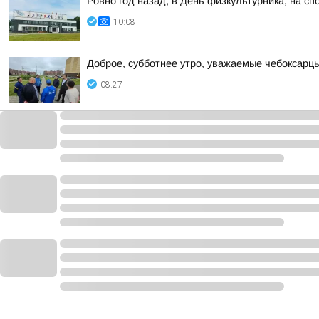
Ровно год назад, в День физкультурника, на 
10:08
Доброе, субботнее утро, уважаемые чебоксарцы
08:27