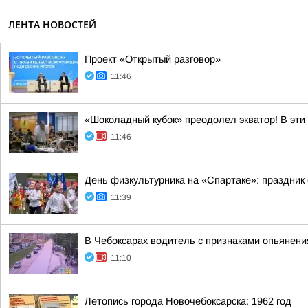
ЛЕНТА НОВОСТЕЙ
Проект «Открытый разговор»
11:46
«Шоколадный кубок» преодолел экватор! В эти
11:46
День физкультурника на «Спартаке»: праздник 
11:39
В Чебоксарах водитель с признаками опьянен
11:10
Летопись города Новочебоксарска: 1962 год