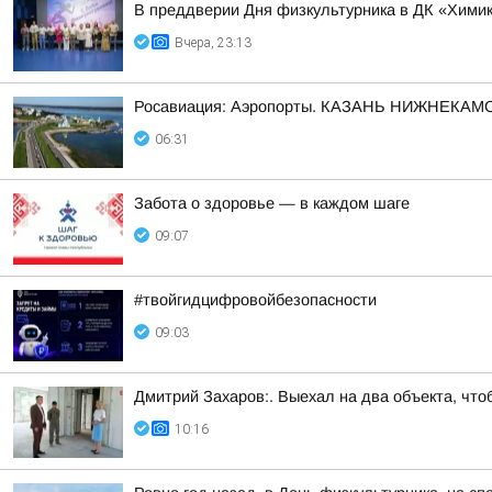
В преддверии Дня физкультурника в ДК «Химик
Вчера, 23:13
Росавиация: Аэропорты. КАЗАНЬ НИЖНЕКАМС
06:31
Забота о здоровье — в каждом шаге
09:07
#твойгидцифровойбезопасности
09:03
Дмитрий Захаров:. Выехал на два объекта, что
10:16