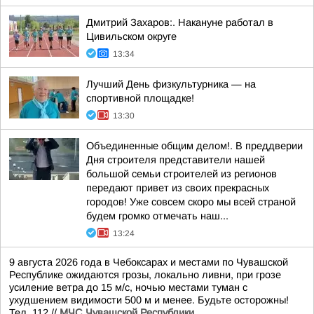
Дмитрий Захаров:. Накануне работал в
Цивильском округе
13:34
Лучший День физкультурника — на
спортивной площадке!
13:30
Объединенные общим делом!. В преддверии
Дня строителя представители нашей
большой семьи строителей из регионов
передают привет из своих прекрасных
городов! Уже совсем скоро мы всей страной
будем громко отмечать наш...
13:24
9 августа 2026 года в Чебоксарах и местами по Чувашской
Республике ожидаются грозы, локально ливни, при грозе
усиление ветра до 15 м/с, ночью местами туман с
ухудшением видимости 500 м и менее. Будьте осторожны!
Тел. 112.//
МЧС Чувашской Республики