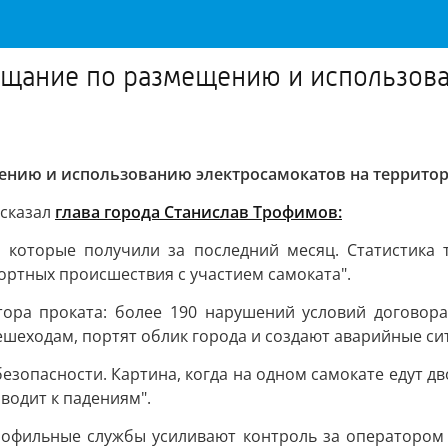
ещание по размещению и использова
ению и использованию электросамокатов на территор
ссказал
глава города Станислав Трофимов:
которые получили за последний месяц. Статистика т
ортных происшествия с участием самоката".
ора проката: более 190 нарушений условий договор
шеходам, портят облик города и создают аварийные си
езопасности. Картина, когда на одном самокате едут дво
водит к падениям".
офильные службы усиливают контроль за оператором 