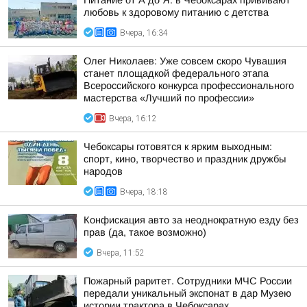
Питание от А до Я: в Чебоксарах прививают
любовь к здоровому питанию с детства
Вчера, 16:34
Олег Николаев: Уже совсем скоро Чувашия
станет площадкой федерального этапа
Всероссийского конкурса профессионального
мастерства «Лучший по профессии»
Вчера, 16:12
Чебоксары готовятся к ярким выходным:
спорт, кино, творчество и праздник дружбы
народов
Вчера, 18:18
Конфискация авто за неоднократную езду без
прав (да, такое возможно)
Вчера, 11:52
Пожарный раритет. Сотрудники МЧС России
передали уникальный экспонат в дар Музею
истории трактора в Чебоксарах