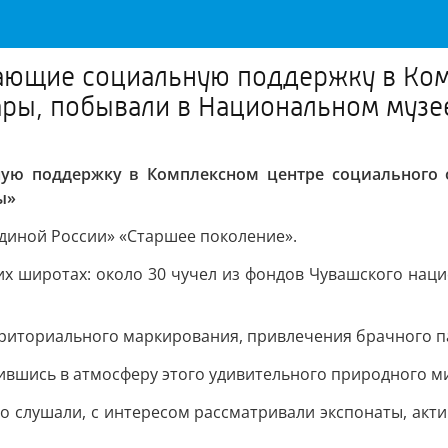
ающие социальную поддержку в Ком
ары, побывали в Национальном музе
ую поддержку в Комплексном центре социального о
ы»
диной России» «Старшее поколение».
х широтах: около 30 чучел из фондов Чувашского нац
риториального маркирования, привлечения брачного па
узившись в атмосферу этого удивительного природного м
о слушали, с интересом рассматривали экспонаты, акти