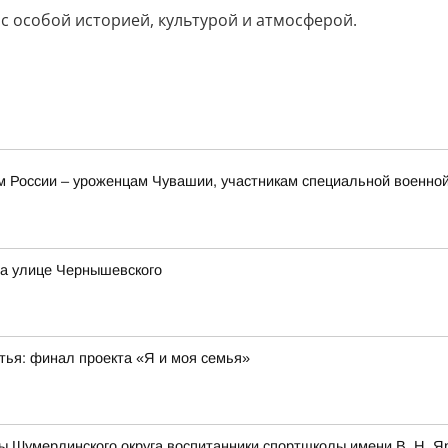
 с особой историей, культурой и атмосферой.
России – уроженцам Чувашии, участникам специальной военной 
на улице Чернышевского
стья: финал проекта «Я и моя семья»
ы Шумерлинского округа воспитанники спортшколы имени В. Н. 