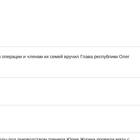
операции и членам их семей вручил Глава республики Олег
Ярды под руководством тренера Юрия Жугина провели матч с