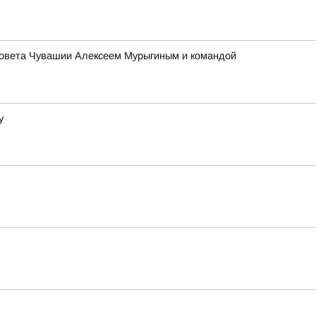
оссовета Чувашии Алексеем Мурыгиным и командой
у