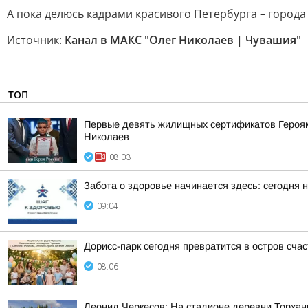
А пока делюсь кадрами красивого Петербурга – города
Источник:
Канал в МАКС "Олег Николаев | Чувашия"
ТОП
Первые девять жилищных сертификатов Героям 
Николаев
08:03
Забота о здоровье начинается здесь: сегодня 
09:04
Дорисс-парк сегодня превратится в остров сча
08:06
Леонид Черкесов: На стадионе деревни Торхан