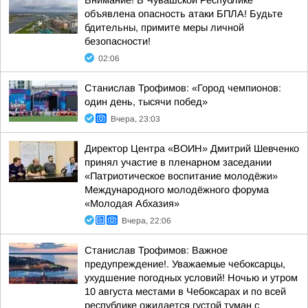
Внимание! В Чувашской Республике
объявлена опасность атаки БПЛА! Будьте
бдительны, примите меры личной
безопасности!
02:06
Станислав Трофимов: «Город чемпионов:
один день, тысячи побед»
Вчера, 23:03
Директор Центра «ВОИН» Дмитрий Шевченко
принял участие в пленарном заседании
«Патриотическое воспитание молодёжи»
Международного молодёжного форума
«Молодая Абхазия»
Вчера, 22:06
Станислав Трофимов: Важное
предупреждение!. Уважаемые чебоксарцы,
ухудшение погодных условий! Ночью и утром
10 августа местами в Чебоксарах и по всей
республике ожидается густой туман с