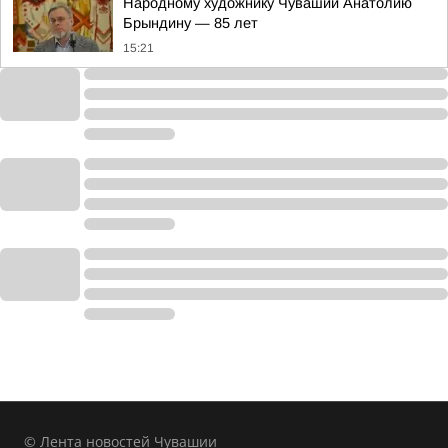
Народному художнику Чувашии Анатолию
Брындину — 85 лет
15:21
© Лента новостей Чувашии